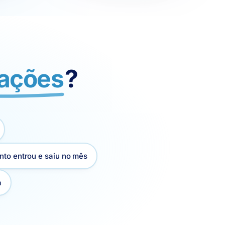
uações
?
nto entrou e saiu no mês
a