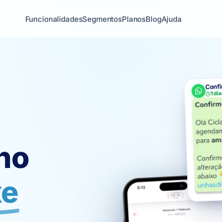
Funcionalidades
Segmentos
Planos
Blog
Ajuda
Confi
1 di
no
xe