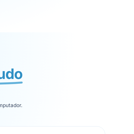
tudo
mputador.