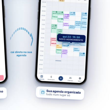
qui 23 · 15:30
NOVO AGENDAMENTO
cai direto na sua
agenda
nho
Sua agenda organizada
tudo num lugar só