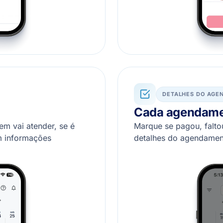
DETALHES DO AGE
Cada agendamen
em vai atender, se é
Marque se pagou, faltou
m informações
detalhes do agendamen