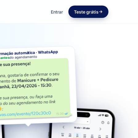
Entrar
Teste grátis
rmação automática · WhatsApp
do agendamento
a antes