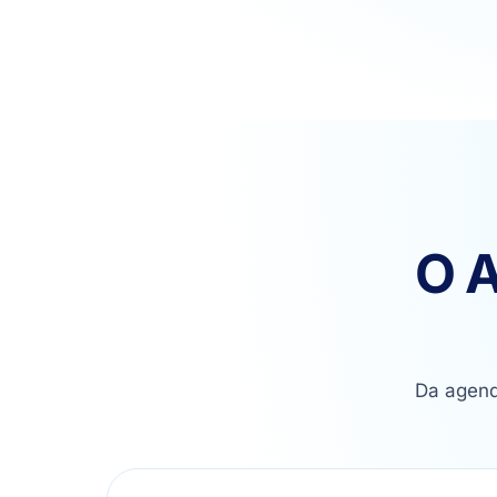
O 
Da agend