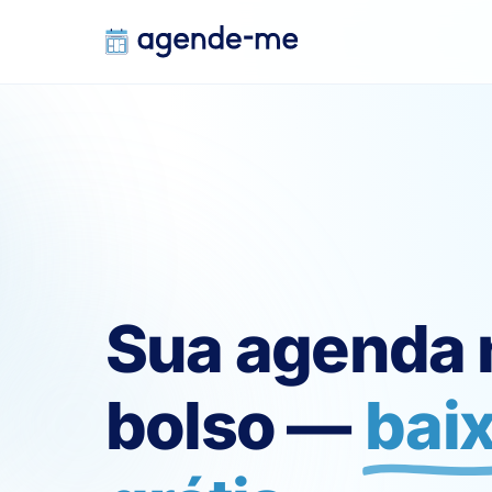
Sua agenda 
bolso —
bai