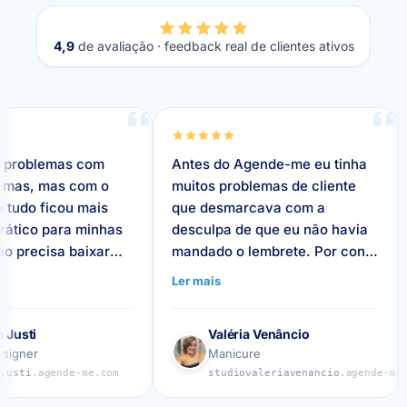
4,9
de avaliação · feedback real de clientes ativos
m
Antes do Agende-me eu tinha
O Agende-me 
 o
muitos problemas de cliente
agilidade. As
s
que desmarcava com a
mais nos ate
nhas
desculpa de que eu não havia
meus pacient
ar
mandado o lembrete. Por conta
empre
da correria de atendimentos e
Ler mais
enho
maternidade tinha dias em que
eu não conseguia mandar.
Valéria Venâncio
Amália F
Depois que conheci o Agende-
Manicure
Podóloga
me esse problema acabou, ele
com
studiovaleriavenancio
.agende-me.com
aecpodol
manda 24h antes e 1h antes.
Estou muito satisfeita inclusive