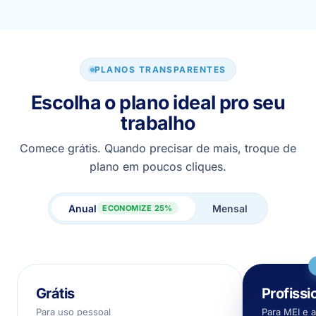
com o valor super acessível.
PLANOS TRANSPARENTES
Escolha o plano ideal pro seu
trabalho
Comece grátis. Quando precisar de mais, troque de
plano em poucos cliques.
Anual
Mensal
ECONOMIZE 25%
Grátis
Profissi
Para uso pessoal
Para MEI e 