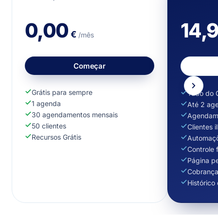
0,00
14,
€
/mês
Começar
Grátis para sempre
Tudo do G
1 agenda
Até 2 ag
30 agendamentos mensais
Agendame
50 clientes
Clientes i
Recursos Grátis
Automaçõ
Controle 
Página p
Cobrança 
Histórico 