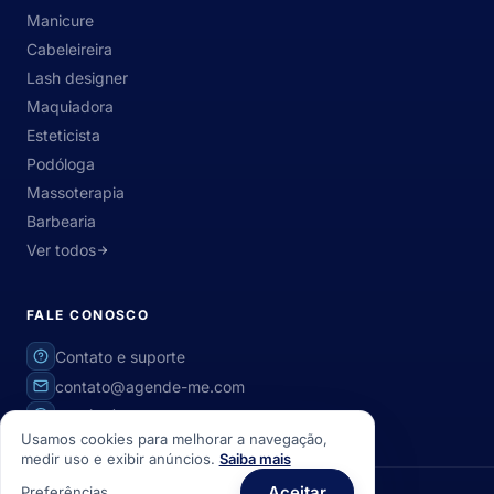
Manicure
Cabeleireira
Lash designer
Maquiadora
Esteticista
Podóloga
Massoterapia
Barbearia
Ver todos
FALE CONOSCO
Contato e suporte
contato@agende-me.com
+55 (34) 99838-4286
Usamos cookies para melhorar a navegação,
medir uso e exibir anúncios.
Saiba mais
Aceitar
Preferências