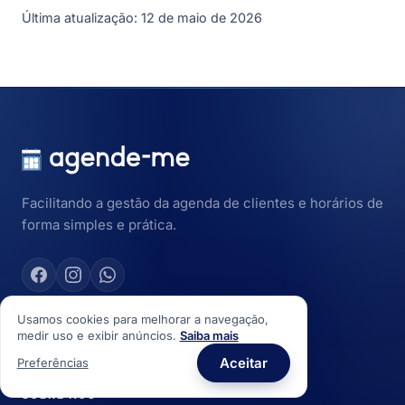
Última atualização: 12 de maio de 2026
Facilitando a gestão da agenda de clientes e horários de
forma simples e prática.
Usamos cookies para melhorar a navegação,
Download via
Google Play
medir uso e exibir anúncios.
Saiba mais
Aceitar
Preferências
SOBRE NÓS