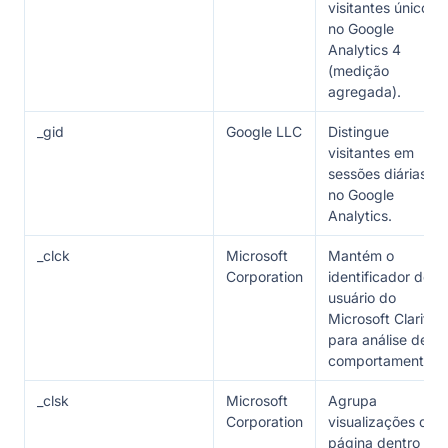
visitantes únicos
no Google
Analytics 4
(medição
agregada).
_gid
Google LLC
Distingue
visitantes em
sessões diárias
no Google
Analytics.
_clck
Microsoft
Mantém o
Corporation
identificador de
usuário do
Microsoft Clarity
para análise de
comportamento.
_clsk
Microsoft
Agrupa
Corporation
visualizações de
página dentro