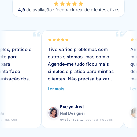
4,9
de avaliação · feedback real de clientes ativos
e
Tive vários problemas com
Antes do Agende
outros sistemas, mas com o
muitos problemas
Agende-me tudo ficou mais
que desmarcava
simples e prático para minhas
desculpa de que
clientes. Não precisa baixar
mandado o lembr
app, nem criar conta. E sempre
da correria de a
Ler mais
Ler mais
 o
que preciso de ajuda ou tenho
maternidade tin
sugestões de melhoria, o
eu não consegui
Evelyn Justi
Valéria Ven
suporte me responde
Depois que conh
Nail Designer
Manicure
rapidinho!
me esse problem
evelynjusti
.agende-me.com
studiovaler
manda 24h antes
Estou muito satis