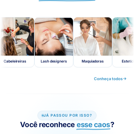
Dep
Lash designers
Maquiadoras
Esteticistas
Conheça todos
JÁ PASSOU POR ISSO?
Você reconhece
esse caos
?