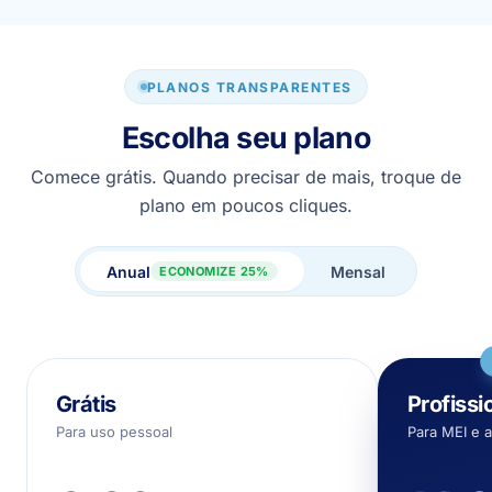
com o valor supe
PLANOS TRANSPARENTES
Escolha seu plano
Comece grátis. Quando precisar de mais, troque de
plano em poucos cliques.
Anual
Mensal
ECONOMIZE 25%
Grátis
Profissi
Para uso pessoal
Para MEI e 