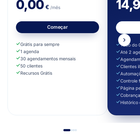
0,00
14,
€
/mês
Começar
Grátis para sempre
Tudo do G
1 agenda
Até 2 ag
30 agendamentos mensais
Agendame
50 clientes
Clientes i
Recursos Grátis
Automaçõ
Controle 
Página p
Cobrança 
Histórico 