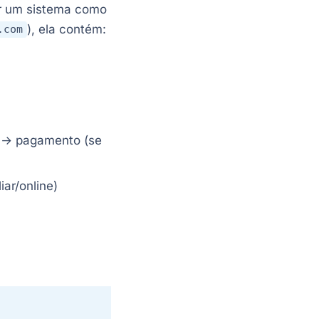
ar um sistema como
), ela contém:
.com
s → pagamento (se
ar/online)