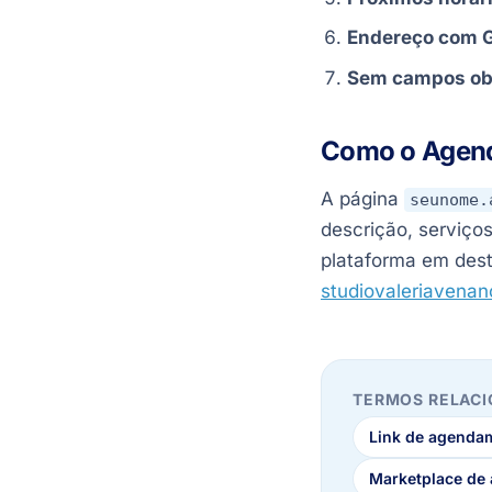
Endereço com 
Sem campos ob
Como o Agend
A página
seunome.
descrição, serviços
plataforma em dest
studiovaleriavena
TERMOS RELAC
Link de agenda
Marketplace de