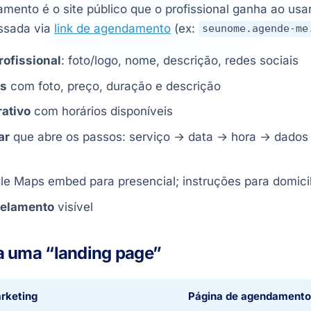
mento é o site público que o profissional ganha ao us
ssada via
link de agendamento
(ex:
seunome.agende-me
rofissional
: foto/logo, nome, descrição, redes sociais
os
com foto, preço, duração e descrição
rativo
com horários disponíveis
ar
que abre os passos: serviço → data → hora → dado
e Maps embed para presencial; instruções para domicili
celamento
visível
a uma “landing page”
rketing
Página de agendamento