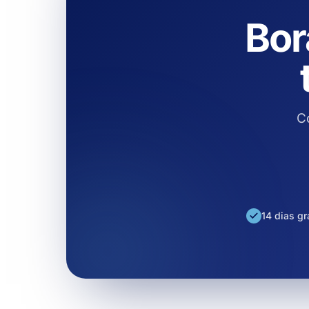
Bor
C
14 dias gr