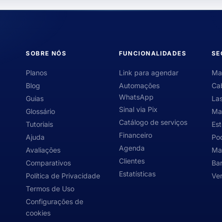
SOBRE NÓS
FUNCIONALIDADES
SE
Planos
Link para agendar
Ma
Blog
Automações
Cab
WhatsApp
Guias
Las
Sinal via Pix
Glossário
Ma
Catálogo de serviços
Tutoriais
Est
Financeiro
Ajuda
Po
Agenda
Avaliações
Ma
Clientes
Comparativos
Bar
Estatísticas
Política de Privacidade
Ver
Termos de Uso
Configurações de
cookies