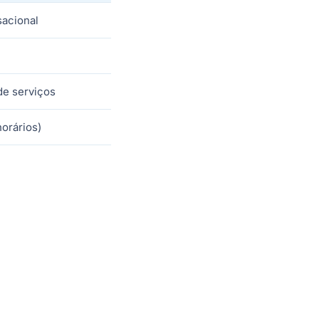
sacional
 de serviços
horários)