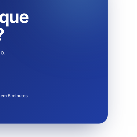
 que
?
o.
 em 5 minutos