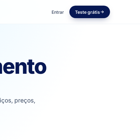
Entrar
Teste grátis
mento
iços, preços,