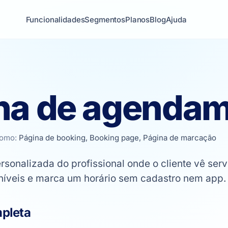
Funcionalidades
Segmentos
Planos
Blog
Ajuda
na de agenda
como:
Página de booking, Booking page, Página de marcação
sonalizada do profissional onde o cliente vê serv
oníveis e marca um horário sem cadastro nem app.
mpleta