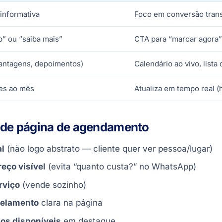
informativa
Foco em conversão tran
” ou “saiba mais”
CTA para “marcar agora”
vantagens, depoimentos)
Calendário ao vivo, lista
zes ao mês
Atualiza em tempo real (
s de página de agendamento
al
(não logo abstrato — cliente quer ver pessoa/lugar)
eço visível
(evita “quanto custa?” no WhatsApp)
rviço
(vende sozinho)
celamento
clara na página
os disponíveis
em destaque