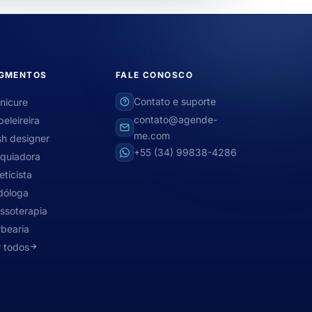
GMENTOS
FALE CONOSCO
Contato e suporte
nicure
contato@agende-
eleireira
me.com
h designer
+55 (34) 99838-4286
quiadora
eticista
dóloga
ssoterapia
bearia
 todos